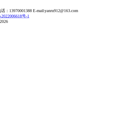
01388 E-mail:yanru912@163.com
2022006618号-1
2026