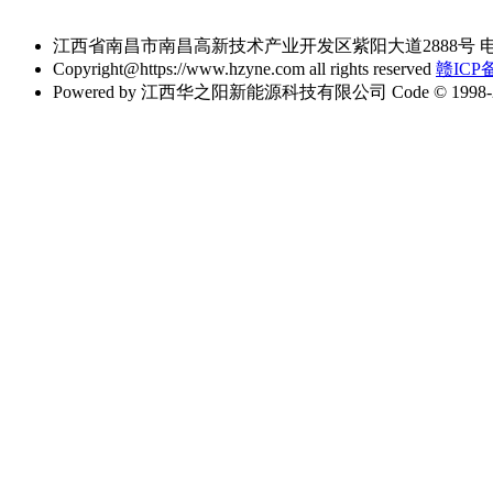
江西省南昌市南昌高新技术产业开发区紫阳大道2888号 电话：139700
Copyright@https://www.hzyne.com all rights reserved
赣ICP备
Powered by 江西华之阳新能源科技有限公司 Code © 1998-